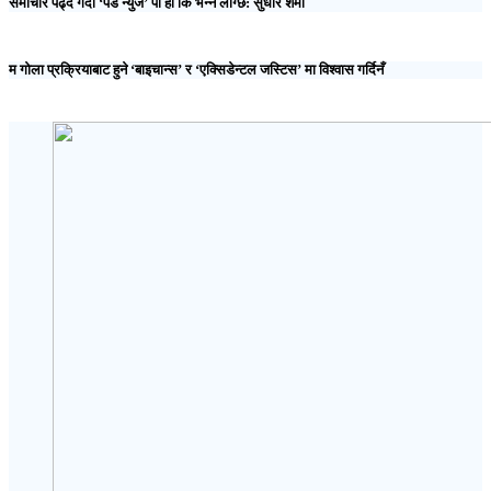
समाचार पढ्दै गर्दा ‘पेड न्युज’ पो हो कि भन्ने लाग्छ: सुधीर शर्मा
म गोला प्रक्रियाबाट हुने ‘बाइचान्स’ र ‘एक्सिडेन्टल जस्टिस’ मा विश्वास गर्दिनँ