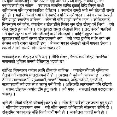
उपयुक्त व्यक्तिलाई उचित ठाउँ नदिंदा पनि स्वास्थ्य मन्त्रालयको भूमिका
प्रभावकारी हुन सकेन । स्वास्थ्य सामग्रि खरिद इकाई देखि लिएर माथी
सचिवसम्म पनि प्रभावकारिता देखिएन । क्याप्टेन राम्रो भयो भने खेलाडी राम्रो
हुने हो । यहाँ त कस्तो भयो भने क्याप्टेन पनि राम्रो भएन । कोच र म्यानेजरले
पनि राम्रो क्याप्टेन छानेनन । खेलाडी पनि राम्रो छनौट भएन । कोभिडलाई
नियन्त्रण गर्न कोच, क्याप्टेन र खेलाडीले मिलेर जुन खेल खेल्नु पर्ने थियो । त्यो
खेल राम्रो हुन सकेन । एक दुईवटा राम्रा खेलाडी थिए । तर, कस्तो भइदियो
भने देब्रे खुट्टा चल्ने खेलाडीलाई दायाँ खेलाइयो । दाहिने खुट्टा चल्ने
फुटबलरलाई बायाँ भागमा खेलाएजस्तो भयो । त्यो भन्दा दुर्भाग्य त के भयो भने
बेन्चमा बस्ने राम्रा खेलाडी छन् । बेन्चमा भएका खेलाडी खेल्नै पाएका छैनन ।
त्यस्तो टीमले कसरी खेल जित्न सक्छ र ?
राज्यबाहेकका क्षेत्रहरु पनि छन् । नीजि क्षेत्र , गैरसरकारी क्षेत्र, नागरिक
समाजको भूमिका कस्तो देखिरहनु भएको छ?
कोभिड नियन्त्रण गर्नका लागि टीमवर्क चाहिन्छ । क्याप्टेनसीपको भूमिकामा
नेतृत्व गर्ने स्वास्थ्य मन्त्रालयले नै हो । त्यसमा नै चुकेको अवस्था छ । त्यस
टीममा स्वास्थ्यकर्मी, सुरक्षाकर्मी, राजनीतिकदल, आइएनजीओ, एनजीओ,
सञ्चारकर्मी सबै एक साथ लाग्नु पर्ने थियो । अलिकति लागेजस्तो पनि देखियो
। यसमा टीइएएम अर्थात टीम हुनु पथ्र्यो । त्यो भएन । यसलाई अझ प्रष्ट्याउन
चाहन्छु ।
थ्री टी भनेको पहिलो सोचाई (थट ) हो । सोंचाईमा सबैको एकरुपता हुनु पथ्र्यो
। सोंचाईमा एकरुपता भएन । त्यो सोंच भनको कोभिडको संक्रमण रोक्ने हो ।
संक्रमित भएकालाई चाँडै निको पारौं भन्ने हो । जनचेतना जगाउँ भन्ने हो ।