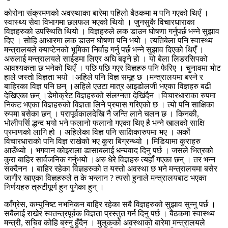
कोरोना संक्रमणको अवस्थाका बारेमा पहिलो बैठकमा म पनि गएको थिएँ ।
स्वास्थ्य सेवा विभागमा छलफल भएको थियो । जुनसुकै विचारधाराका
विज्ञहरुको उपस्थिति थियो । विज्ञहरुले लक डाउन घोषणा गर्नुपर्छ भन्ने सुझाव
दिए । सोहि आधारमा लक डाउन घोषणा पनि भयो । त्यतिबेला पनि स्वास्थ्य
मन्त्रालयले क्याप्टेनको भूमिका निर्वाह गर्नु पर्छ भन्ने सुझाव दिएको थिएँ ।
अरुलाई मन्त्रालयले साईडमा लिएर अघि बढ्ने हो । यो बेला लिडरसिपको
आवश्यकता छ भनेको थिएँ । पछि पछि गएर विज्ञहरु पनि फेरिए । चुनावमा भोट
हाले जस्तो विज्ञता भयो ।अहिले पनि विज्ञ समूह छ ।मन्त्रालयमा बस्ने र
बाहिरका विज्ञ पनि छन् ।अहिले एउटा मात्र आइडोलजी भएका विज्ञहरु बढी
देखिएका छन् ।डेमोक्रेट विज्ञहरुको संलग्नता देखिंदैन ।विचारधाराका रुपमा
निकट भएका विज्ञहरुको विज्ञता लिने प्रयास गरिएको छ । त्यो पनि साक्षिका
रुपमा बसेका छन् । परापूर्वकालदेखि नै जन्ति लाने चलन छ । किनकी,
भोलीपर्सि द्धन्द भयो भने फलानो फलानो गएका थिए है भन्ने खालको साक्षि
प्रमाणको लागि हो । अहिलेका विज्ञ पनि साक्षिकारुपमा भए । अर्को
विचारधाराको पनि विज्ञ राखेको भए कुरा बिग्रन्थ्यो । मिडियामा कुराहरु
आउँथ्यो । भगवान कोइराला डासाबलाई धन्यवाद दिनु पर्छ । जसले भित्रको
कुरा बाहिर सार्वजनिक गर्नुभयो ।अरु धेरे विज्ञहरु त्यहाँ गएका छन् । तर भन्न
सक्दैनन । बाहिर रहेका विज्ञहरुको त यस्तो अवस्था छ भने मन्त्रालयमा बसेर
जागीर खाएका विज्ञहरुले त के भन्लान ? त्यसो हुनाले मन्त्रालयबाट भएका
निर्णयहरु त्रुटीपूर्ण हुन पुगेका हुन् ।
काँग्रेस, कम्युनिष्ट नभनिकन बाहिर रहेका सबै विज्ञहरुको सुझाव सुन्नु पर्छ ।
सबैलाई राखेर स्वतन्त्रपूर्वक विज्ञता प्रस्तुत गर्न दिनु पर्छ । बैठकमा स्वास्थ्य
मन्त्री, सचिव कोहि बस्नु हुँदैन । मुलुकको अवस्थाको बारेमा मन्त्रालयले