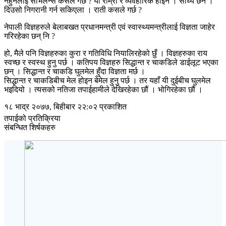
नहुनेलाई सर्भिलेन्स कसले गर्छ ? यो राम्रो र व्यवहारिक होइन । साध्य छैन ।
दिउसो निगरानी गर्न सकिएला । राती कसले गर्छ ?
नेपाली विज्ञहरुले बेलाबखत प्रधानमन्त्री एवं स्वास्थ्यमन्त्रीलाई विज्ञता जाहेर
गरिरहेका छन् नि ?
हो, मैले पनि विज्ञहरुका कुरा र गतिविधि नियालिरहेको छुँ । विज्ञहरुका राय
स्वच्छ र स्वस्थ हुनु पर्छ । कतिपय विज्ञहरु सिद्धान्त र चाकडिले डाईलूट भएका
छन् । सिद्धान्त र चाकडि घुलमेल हुँदा विज्ञता मर्छ ।
सिद्धान्त र चाकडिबीच मेल होइन बेमेल हुनु पर्छ । तर यहाँ यी दुईबीच घुलमेल
भइदियो । त्यसको नतिजा तपाईहामीले देखिरहेका छौं । भोगिरहेका छौं ।
१८ भाद्र २०७७, बिहीबार २२:०२ प्रकाशित
तपाईको प्रतिक्रिया
संबन्धित शिर्षकहरु