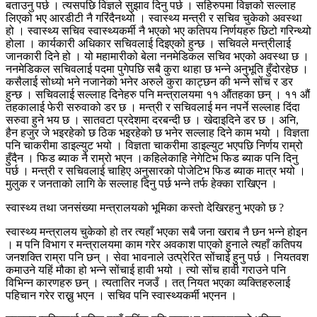
बताउनु पर्छ । त्यसपछि विज्ञले सुझाव दिनु पर्छ । सहिरुपमा विज्ञको सल्लाह
लिएको भए आरडीटी नै गरिंदैनथ्यो । स्वास्थ्य मन्त्री र सचिव चुकेको अवस्था
हो । स्वास्थ्य सचिव स्वास्थ्यकर्मी नै भएको भए कतिपय निर्णयहरु छिटो गरिन्थ्यो
होला । कार्यकारी अधिकार सचिवलाई दिइएको हुन्छ । सचिवले मन्त्रीलाई
जानकारी दिने हो । यो महामारीको बेला ननमेडिकल सचिव भएको अवस्था छ ।
ननमेडिकल सचिवलाई पदमा पुगेपछि सबै कुरा थाहा छ भन्ने अनुभूति हुँदोरहेछ ।
कसैलाई सोध्यो भने नजानेको भनेर अरुले कुरा काट्छन की भन्ने सोंच र डर
हुन्छ । सचिवलाई सल्लाह दिनेहरु पनि मन्त्रालयमा ११ औंतहका छन् । ११ औं
तहकालाई फेरी सरुवाको डर छ । मन्त्री र सचिवलाई मन नपर्ने सल्लाह दिंदा
सरुवा हुने भय छ । सातवटा प्रदेशमा दरबन्दी छ । खेदाइदिने डर छ । अनि,
हैन हजुर जे भइरहेको छ ठिक भइरहेको छ भनेर सल्लाह दिने काम भयो । विज्ञता
पनि चाकरीमा डाइल्युट भयो । विज्ञता चाकरीमा डाइल्युट भएपछि निर्णय राम्रो
हुँदैन । फिड ब्याक नै राम्रो भएन ।कहिलेकाहि नेगेटिभ फिड ब्याक पनि दिनु
पर्छ । मन्त्री र सचिवलाई चाहिए अनुसारको पोजेटिभ फिड ब्याक मात्र भयो ।
मुलुक र जनताको लागि के सल्लाह दिनु पर्छ भन्ने तर्फ हेक्का राखिएन ।
स्वास्थ्य तथा जनसंख्या मन्त्रालयको भूमिका कस्तो देखिरहनु भएको छ ?
स्वास्थ्य मन्त्रालय चुकेको हो तर त्यहाँ भएका सबै जना खराब नै छन भन्ने होइन
। म पनि विभाग र मन्त्रालयमा काम गरेर अवकाश पाएको हुनाले त्यहाँ कतिपय
जनशक्ति राम्रा पनि छन् । सेवा भावनाले उत्प्रेरित सोंचाई हुनु पर्छ । नियतवश
कमाउने यहिं मौका हो भन्ने सोंचाई हावी भयो । त्यो सोंच हावी गराउने पनि
विभिन्न कारणहरु छन् । त्यतातिर नजउँ । तत् नियत भएका व्यक्तिहरुलाई
पहिचान गरेर राख्नु भएन । सचिव पनि स्वास्थ्यकर्मी भएनन ।