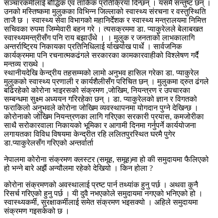
सञ्चारकर्मीलाई बौद्धिक एवं तार्किक प्रतिक्रिया दिन्छन् । यसमै सन्तुष्ट छन् ।
उनको मस्तिष्कमा मुलुकका विभिन्न जिल्लाको स्वास्थ्य संरचना र वस्तुस्थिति
ताजै छ । स्वास्थ्य सेवा विभागको महानिर्देशक र स्वास्थ्य मन्त्रालयमा निमित्त
सचिवका रुपमा जिम्मेवारी बहन गरे । त्यसक्रममा डा. प्याकुरेलले बेलाबखत
स्वास्थ्यमन्त्रीसँग पनि राय बझाउँथे । । मुलुक र जनताको लाभकालागि
अन्तर्राष्ट्रिय निकायका प्रतिनिधिलाई र्याखर्याख पार्थे । सार्वजनिक
कार्यक्रममा पनि रचनात्मकढंगले सरकारका कामकारवाहीको विश्लेषण गर्दै
मन्तव्य राख्थे ।
स्थानीयदेखि केन्द्रीय तहसम्मको लामो अनुभव हासिल गरेका डा. प्याकुरेल
मुलुकको स्वास्थ्य प्रणाली र कार्यशैलीसँग परिचित छन् । मुलुकमा द्रुत ढंगले
बढिरहेको कोरोना भाइरसको संक्रमण ,जोखिम, नियन्त्रण र उपचारका
सम्बन्धमा सुक्ष्म अध्ययन गरिरहेका छन् । डा. प्याकुरेलको ज्ञान र विगतको
फराकिलो अनुभवले कोरोना जोखिम व्यवस्थापनमा योगदान पुग्ने देखिन्छ ।
कोरोनाको जोखिम नियन्त्रणका लागि गरिएका सरकारी प्रयास, कमजोरीका
साथै सरोकारवाला निकायको भूमिका र आगामी दिनमा गर्नुपर्ने कार्ययोजना
लगायतका विविध विषयमा केन्द्रीत रहि ललितपुरस्थित घरमै पुगेर
डा.प्याकुरेलसँग गरिएको अन्तर्वार्ता
नेपालमा कोरोना संक्रमण क्लस्टर (समूह, समूह)मा हो की समुदायमा फैलिएको
हो भन्ने बारे अझैं अन्यौलमा रहेको देखियो । किन होला ?
कोरोना संक्रमणको अवस्थालाई प्रष्ट पार्न तथ्यांक हुनु पर्छ । अथवा कुनै
रिसर्च गरिएको हुनु पर्छ । यी दुवै नभएकोले समुदायमा नगएको भनिएको हो ।
स्वास्थ्यकर्मी, सुरक्षाकर्मीलाई समेत संक्रमण भइसक्यो । अहिले समुदायमा
संक्रमण गइसकेको छ ।