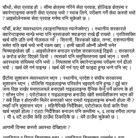
चौथो, सेवा प्रवाह हो । सीमा क्षेत्रमा गरिने सेवा प्रवाह, होल्डिङ क्षेत्रमा र
क्वारेन्टाइनमा कसरी सेवा प्रवाह भयो ? स्वाब लिने, परीक्षण गर्ने सेवा कस्तो भयो
? आइसोलेनसमा सेवा प्रवाह गर्नमा पनि चुकेको छ ।
पाँचौं, बजेट व्यवस्थापन (फाइनान्सियल म्यानेजमेन्ट) । स्थानीय सरकारले
क्वारेन्टाइनमा मान्छे भन्दा पनि मुस्ताङको च्याङग्रा राखे झैं राख्यो । प्रतिव्यक्ति
खर्च यति उति भन्दै गोलमाल गरे । सिरानी, सिरकको खोल, तन्ना, राशनपानीमा
समेत यति खर्च भयो भन्दै रकम खाए । हामी खाली ओम्नी ओम्नी भनेर
चिच्याइरहेका छौं । आइसोलेसन बनाउन प्रदेश सरकारलाई दिइयो । सरकारले
७ करोड बजेट दिएको थियो । त्यसको पनि समुचितरुपमा खर्च भएन । यस्तै
अवस्थामा संघियमा पनि भयो । नियतवश पनि क्वारेन्टाइनमा परीक्षण गर्न ढीलो
भयो । खर्च धेरै गर्न पाइन्छ । खर्च धेरै गर्न पाए धेरै फाइदा हुन्छ भन्ने पनि भए ।
छैंटोंमा सुशासन व्यवस्थापन भएन । स्थानीय, प्रदेश र संघीय सरकारमा
सुशासन भएन । पोलिसि गाइडलाइन्स परिवर्तन भइरहने पनि हुन्छ ? दुई चार
जना विज्ञ राखेर मन्त्रालयले बनाएको गाइडलाइन्स दैनिक फेर्नु पर्ने कारण के हो
? सोंच्नु परेन । प्रोटोकल र गाइडलाइन्स बनाउँदा खेरी समावेशीकरण भएन की
? सबै विज्ञ र क्षेत्रसँग मिलेर बनाएको भएर राम्रो गाइडलाइन्स बन्थ्यो होला नी ?
त्यहाँ पनि सुशासन भएन । महिनैपिच्छे निर्देशिका, प्रोटोकल फेर्दा कति पैसा
खर्च भएको होला ? एउटा निर्देशिका बनाउन पनि कम्तीमा ५, ६ लाख रुपैंया लाग्छ
। यी ६ वटै ठाउँमा केहि ठाउँमा ठिकठिकै छ । धेरै ठाउँमा चुकेको छ ।
आगामी दिनमा कस्तो अवस्था देखिएला ?
आइडियल र रियल सिचुएशन हुन्छ । आइडियल सिचुएशन अन्तर्गत ६ वटा