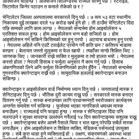
अक्सिजन चाहिन्छ । अक्सिजन सिलिण्डरमा राज्यले सोंच्नु पर्छ । स्टेरोईड,
सिटामोल किनेर पठाउन त कसले रोकेको छ र ?
भेन्टिलेटर जिल्ला अस्पतालमा सरकारले दिनु पर्छ । ७ सय ५३ वटा स्थानीय
निकायमा दुई लाखका दरले १४ करोड खर्च हुने हो । ती ठाउँमा भेन्टिलेटर दिंदा
पछि सम्मको लागि काम लाग्छ । नेपालको सन्दर्भमा होम आइसोलेसन ५
प्रतिशत सफल हुन्छ । होम आइसोलेसन भन्न बडो सजिलो छ । होम
आइसोलेसन गर्न सकिने किसिमको घर हुनु परयो । अटयाच बाथरुम हुनु परयो
। नेपालमा अहिले पनि एउटै टवाईलेट प्रयोग गर्ने कति छन ? कतिपय भाडामा
बस्छन । बेलायत जस्तो मुलुकमा त फेल खायो । त्यहाँका मान्छे शिक्षित थिए ।
जागरुक थिए । जानकारी राख्ने व्यक्ति र मुलुकमा त त्यो हालत भयो । नेपालमा
कस्तो होला ? नेपाली हिसाब र फर्मुला अनुसार नै काम गर्नु पर्छ । हिसाब
अंकगणितको लिने अनि फर्मुला विजगणितको हालेर हुँदैन । नेपालको सन्दर्भमा
गुणस्तरीय क्वारेन्टाइन राख्नै पर्छ । सामुदायिक हललाई क्वारेन्टाइन बनाउन
सकिन्छ ।
क्वारेन्टाइन र आइसोलेसन वार्ड निर्माणमा ध्यान दिनु पर्छ । जनतालाई मास्क र
सेनिटाइजर दिनु पर्छ । भौतिक दुरी कायम राख्नु पर्छ । सरकारले मास्क बनाएर
वितरण गर्नु पर्छ । मास्क बनाउनका लागि प्रधानमन्त्री स्वरोजकार कार्यक्रम
अन्तर्गत समावेश गर्न सकिन्छ । फुर्सदमा भएका नागरिकले धमाधम मास्क
बनाउँछन् । राज्यलाई पनि फाइदा हुन्छ । मास्क र सेनिटाइजर दिंदा पनि
नलगाउने र सुरक्षा मापदण्ड उल्लंघन गर्नेलाई १४ दिन क्वारेन्टाइनमा सशुल्क राख्नु
पर्छ । क्वारेन्टाइनमा बसेर आफ्नै पैसाले चिया र भात खानु परेपछि सबैले मास्क
लगाउँछन् । होम आइसोलेसन त शिक्षित व्यक्ति, मेडिकस पर्सनलाई उपयुक्त
हुन्छ । सबै कुरा थाहा हुने व्यक्तिलाई हो । लक्षण, संक्रमणको अवस्था थाहा