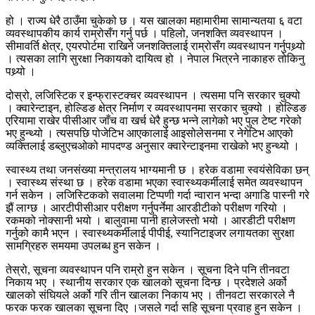
हो । राज्य धेरै ठाउँमा चुकेको छ । यस खालका महामारीमा सामान्यतया ६ वटा
व्यवस्थापकीय कार्य राम्रोसँग गर्नु पर्छ । पहिलो, जनशक्ति व्यवस्थापन ।
सीमावर्ति क्षेत्र, एयरपोर्टमा राखिने जनशक्तिलाई राम्रोसँग व्यवस्थापन गर्नुपथ्र्यो
। त्यसका लागि सुरक्षा निकायको दायित्व हो । नेपाल भित्रने नाकाहरु तोकिनु
पथ्र्यो ।
दोस्रो, लजिस्टिक र इन्फ्रास्टक्चर व्यवस्थापन । त्यसमा पनि सरकार चुक्यो
। क्वारेन्टाइन, होल्डिङ क्षेत्र निर्माण र व्यवस्थापनमा सरकार चुक्यो । होल्डिङ
एरियामा राखेर पीसीआर जाँच वा खर्च धेरै हुन्छ भन्ने लागेको भए पुल टेष्ट गरेको
भए हुन्थ्यो । त्यसपछि पोजेटिभ आएकालाई आइसोलेसनमा र नेगेटिभ आएको
व्यक्तिलाई डब्लुएचओको मापदण्ड अनुसार क्वारेन्टाइनमा राखेको भए हुन्थ्यो ।
स्वास्थ्य तथा जनसंख्या मन्त्रालय भाग्यमानी छ । हरेक वडामा स्वयंसेविका छन्
। स्वास्थ्य संस्था छ । हरेक वडामा भएका स्वास्थ्यकर्मीलाई समेत व्यवस्थापन
गर्न सकेन । लजिस्टिकको सवालमा टिप्पणी गर्दा न्वारान भन्दा अगाडि पास्नी गरे
झैं लाग्छ । आरटीपीसीआर परीक्षण गर्नुपर्नेमा आरडीटीको परीक्षण गरियो ।
रकमको नोक्सानी भयो । बालुवामा पानी हालेजस्तो भयो । आरडीटी परीक्षण
गर्नुको कामै भएन । स्वास्थ्यकर्मीलाई पीपीई, स्यानिटाइजर लगायतका सुरक्षा
सामग्रिहरु समयमा उपलब्ध हुन सकेन ।
तेस्रो, सूचना व्यवस्थापन पनि राम्रो हुन सकेन । सूचना दिने पनि तीनवटा
निकाय भए । स्थानीय सरकार एक खालको सूचना दिन्छ । प्रदेशले अर्को
खालको संघियले अर्को गरि तीन खालका निकाय भए । तीनवटा सरकारले नै
फरक फरक खालका सूचना दिए ।जसले गर्दा सहि सूचना प्रवाह हुन सकेन ।