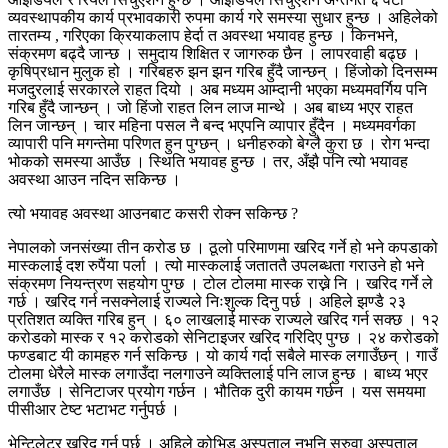
व्यवस्थापकीय कार्य प्रभावकारी रुपमा कार्य गरे समस्या सुधार हुन्छ । अहिलेको
तारतम्य , गरिएका क्रियाकलाप हेर्दा त अवस्था भयावह हुन्छ । किनभने,
संक्रमण बढ्दै जान्छ । समुदाय शिक्षित र जागरुक छैन । लापरवाही बढ्छ ।
कृषिप्रधान मुलुक हो । गरिबहरु झन झन गरिब हुँदै जान्छन् । हिंजोको दिनसम्म
मजदुरलाई सरकारले राहत दियो । अब मध्यम आम्दानी भएका मध्यमवर्गिय पनि
गरिब हुँदै जान्छन् । जो हिंजो राहत लिन लाज मान्थे । अब बाध्य भएर राहत
लिन जान्छन् । चार महिना पसल नै बन्द भएपनि व्यापार हुँदैन । मध्यमवर्गका
व्यापारी पनि मगन्तेमा परिणत हुन पुग्छन् । धनीहरुको बेग्लै कुरा छ । रोग भन्दा
भोकको समस्या आउँछ । स्थिति भयावह हुन्छ । तर, अँझै पनि त्यो भयावह
अवस्था आउन नदिन सकिन्छ ।
त्यो भयावह अवस्था आउनबाट कसरी रोक्न सकिन्छ ?
नेपालको जनसंख्या तीन करोड छ । ठूलो परिमाणमा खरिद गर्ने हो भने कपडाको
मास्कलाई दश रुपैंया पर्ला । त्यो मास्कलाई जताततै उपलब्धता गराउने हो भने
संक्रमण नियन्त्रण सहयोग पुग्छ । टोल टोलमा मास्क राख्ने नि । खरिद गर्ने ले
गर्छ । खरिद गर्न नसक्नेलाई राज्यले निःशुल्क दिनु पर्छ । अहिले झण्डै २३
प्रतिशत व्यक्ति गरिब हुन् । ६० लाखलाई मास्क राज्यले खरिद गर्न सक्छ । १२
करोडको मास्क र १२ करोडको सेनिटाइजर खरिद गरिदिए पुग्छ । २४ करोडको
फण्डबाट यी कामहरु गर्न सकिन्छ । यो कार्य गर्दा सबैले मास्क लगाउँछन् । गाउँ
टोलमा धेरैले मास्क लगाउँदा नलगाउने व्यक्तिलाई पनि लाज हुन्छ । बाध्य भएर
लगाउँछ । सेनिटाजर प्रयोग गर्छन । भौतिक दुरी कायम गर्छन । यस समयमा
पीसीआर टेष्ट भटाभट गर्नुपर्छ ।
भेन्टिलेटर खरिद गर्नु पर्छ । अहिले कोभिड अस्पताल नभनि सरुवा अस्पताल