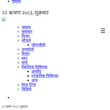
गृहपृष्ठ
गृहपृष्ठ
☰
समाचार
फिचर
सौन्दर्य
जीवनशैली
अन्तर्वार्ता
विचार
ब्लग
फर्मा
वैकल्पिक चिकित्सा
आयुर्वेद
प्राकृतिक चिकित्सा
अन्य
हेल्थ टिप्स
भिडियो