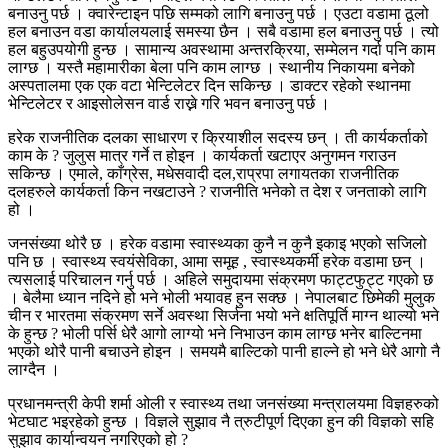
बनाउनु पर्छ । क्वारेन्टाइन पछि सम्मको लागि बनाउनु पर्छ । एउटा वडामा ठूलो
हल बनाउन वडा कार्यालयलाई समस्या छैन । सबै वडामा हल बनाउनु पर्छ । त्यो
हल बहुउपयोगी हुन्छ । सामान्य अवस्थामा अन्तरक्रिया, सम्मेलन गर्दा पनि काम
लाग्छ । यस्तै महामारीका बेला पनि काम लाग्छ । स्थानीय निकायमा बनेको
अस्पतालमा एक एक वटा भेन्टिलेटर दिन सकिन्छ । डाक्टर रहेको स्थानमा
भेन्टिलेटर र आइसोलेसन वार्ड राख्ने गरि भवन बनाउनु पर्छ ।
हरेक राजनीतिक दलका साधारण र क्रियाशील सदस्य छन् । ती कार्यकर्ताको
काम के ? जुलुस मात्र गर्ने त होइन । कार्यकर्ता खटाएर अनुगमन गराउन
सकिन्छ । एमाले, काँग्रेस, मधेसवादी दल,राप्रपा लगायतका राजनीतिक
दलहरुले कार्यकर्ता किन नखटाउने ? राजनीति भनेको त देश र जनताको लागि
हो ।
जनसंख्या थोरै छ । हरेक वडामा स्वास्थ्यका कुनै न कुनै इकाइ भएको सजिलो
पनि छ । स्वास्थ्य स्वयंसेविका, आमा समूह , स्वास्थ्यकर्मी हरेक वडामा छन् ।
त्यसलाई परिचालन गर्नु पर्छ । अहिले समुदायमा संक्रमण फाट्टफुट्ट गएको छ
। बेलैमा ध्यान नदिने हो भने भोली भयावह हुन सक्छ । नेपालबाट छिमेकी मुलुक
चीन र भारतमा संक्रमण सर्ने अवस्था सिर्जना भयो भने क्षतिपूर्ति माग्न थाल्यो भने
के हुन्छ ? भोली पर्सि धेरै आगो लाग्यो भने निभाउन काम लाग्छ भनेर बाल्टिनमा
भएको थोरै पानी बचाउने होइन । समयमै बाल्टिको पानी हाल्ने हो भने धेरै आगो नै
लाग्दैन ।
प्रधानमन्त्री केपी शर्मा ओली र स्वास्थ्य तथा जनसंख्या मन्त्रालयमा विज्ञहरुको
भेटघाट भइरहेको हुन्छ । विज्ञले सुझाव नै त्रुटीपूर्ण दिएका हुन की विज्ञको सहि
सुझाव कार्यान्वयन नगरिएको हो ?