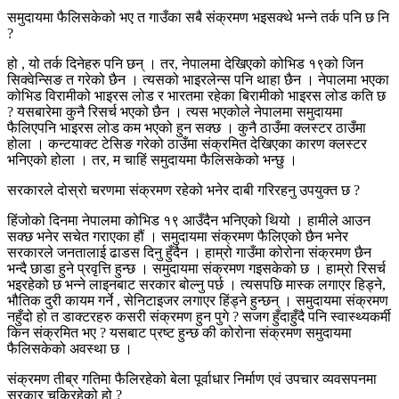
समुदायमा फैलिसकेको भए त गाउँका सबै संक्रमण भइसक्थे भन्ने तर्क पनि छ नि
?
हो , यो तर्क दिनेहरु पनि छन् । तर, नेपालमा देखिएको कोभिड १९को जिन
सिक्वेन्सिङ त गरेको छैन । त्यसको भाइरलेन्स पनि थाहा छैन । नेपालमा भएका
कोभिड विरामीको भाइरस लोड र भारतमा रहेका बिरामीको भाइरस लोड कति छ
? यसबारेमा कुनै रिसर्च भएको छैन । त्यस भएकोले नेपालमा समुदायमा
फैलिएपनि भाइरस लोड कम भएको हुन सक्छ । कुनै ठाउँमा क्लस्टर ठाउँमा
होला । कन्टयाक्ट टेसिङ गरेको ठाउँमा संक्रमित देखिएका कारण क्लस्टर
भनिएको होला । तर, म चाहिं समुदायमा फैलिसकेको भन्छु ।
सरकारले दोस्रो चरणमा संक्रमण रहेको भनेर दाबी गरिरहनु उपयुक्त छ ?
हिंजोको दिनमा नेपालमा कोभिड १९ आउँदैन भनिएको थियो । हामीले आउन
सक्छ भनेर सचेत गराएका हौं । समुदायमा संक्रमण फैलिएको छैन भनेर
सरकारले जनतालाई ढाडस दिनु हुँदैन । हाम्रो गाउँमा कोरोना संक्रमण छैन
भन्दै छाडा हुने प्रवृत्ति हुन्छ । समुदायमा संक्रमण गइसकेको छ । हाम्रो रिसर्च
भइरहेको छ भन्ने लाइनबाट सरकार बोल्नु पर्छ । त्यसपछि मास्क लगाएर हिड्ने,
भौतिक दुरी कायम गर्ने , सेनिटाइजर लगाएर हिंड्ने हुन्छन् । समुदायमा संक्रमण
नहुँदो हो त डाक्टरहरु कसरी संक्रमण हुन पुगे ? सजग हुँदाहुँदै पनि स्वास्थ्यकर्मी
किन संक्रमित भए ? यसबाट प्रष्ट हुन्छ की कोरोना संक्रमण समुदायमा
फैलिसकेको अवस्था छ ।
संक्रमण तीब्र गतिमा फैलिरहेको बेला पूर्वाधार निर्माण एवं उपचार व्यवसपनमा
सरकार चुकिरहेको हो ?