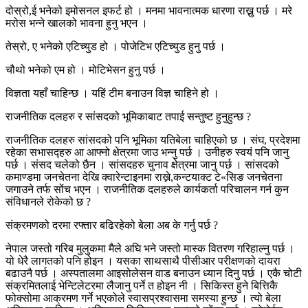
दोस्रो,ई भनेको इमोसनल इफर्ट हो । मनमा भावनात्मक धारणा राख्नु पर्छ । मरे
मरोस भन्ने खालको भावना हुनु भएन ।
तेस्रो, ए भनेको एटिच्युड हो । पोजेटिभ एटिच्युड हुनु पर्छ ।
चौथो भनेको एम हो । मोटिभेसन हुनु पर्छ ।
विज्ञता यहाँ चाहिन्छ । यहिं टीम बनाउन विज्ञ चाहिने हो ।
राजनीतिक दलहरु र सांसदको भूमिकाबाट तपाई सन्तुष्ट हुनुहुन्छ ?
राजनीतिक दलहरु सांसदको पनि भूमिका यतिबेला चाहिएको छ । संघ, प्रदेशमा
रहेका सभासद्हरु आ आफ्नो क्षेत्रमा जाउ भन्नु पर्छ । उनीहरु स्वयं पनि जानु
पर्छ । संसद चलेको छैन । सांसदहरु चुनाव क्षेत्रमा जानु पर्छ । सांसदको
कमाण्डमा जनचेतना देखि क्वारेन्टाइनमा राख्ने,कन्टयाक्ट टे«सिङ जनचेतना
जगाउने तर्फ सोंच भएन । राजनीतिक दलहरुले कार्यकर्ता परिचालन गर्न कुन
संविधानले रोकेको छ ?
संक्रमणको दरमा रफ्तार बढिरहेको बेला अब के गर्नु पर्छ ?
नेपाल जस्तो गरिब मुलुकमा मैले अघि भने जस्तो मास्क वितरण गरिहाल्नु पर्छ ।
यो धेरै लागतको पनि होइन । यसका साथसाथै पीसीआर परीक्षणको दायरा
बढाउनै पर्छ । अस्पतालमा आइसोलेसन वाड बनाउन ध्यान दिनु पर्छ । एकै चोटी
संक्रमितलाई भेन्टिलेटरमा लैजानु पर्ने त होइन नी । सिकिस्त हुने बित्तिकै
फोक्सोमा आक्रमण गर्ने भएकोले स्वासप्रश्वासमा समस्या हुन्छ । त्यो बेला