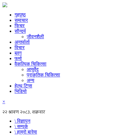
गृहपृष्ठ
समाचार
फिचर
सौन्दर्य
जीवनशैली
अन्तर्वार्ता
विचार
ब्लग
फर्मा
वैकल्पिक चिकित्सा
आयुर्वेद
प्राकृतिक चिकित्सा
अन्य
हेल्थ टिप्स
भिडियो
×
\ विज्ञापन
\ सम्पर्क
\ हाम्रो बारेमा