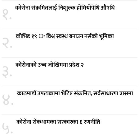
१.
कोरोना संक्रमितलाई निःशुल्क होमियोपेथि औषधि
२.
कोेभिड १९ ः विश्व स्वस्थ बनाउन नर्सको भूमिका
३.
कोरोनाको उच्च जोखिममा प्रदेश २
४.
काठमाडौं उपत्यकामा भेटिए संक्रमित, सर्वसाधारण त्रासमा
५.
कोरोना रोकथामका सरकारका ६ रणनीति