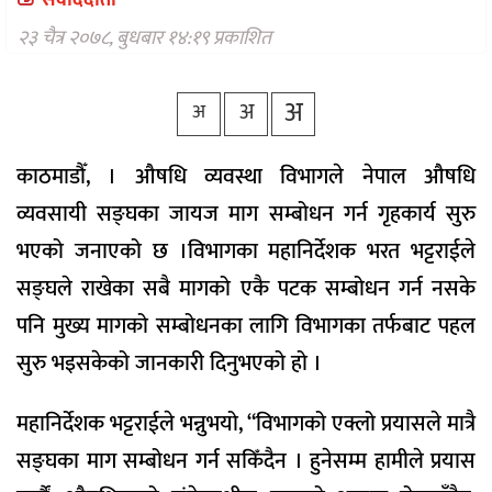
संवाददाता
वैकल्पिक
चिकित्सा
२३ चैत्र २०७८, बुधबार १४:१९ प्रकाशित
हेल्थ
अ
अ
टिप्स
अ
भिडियो
काठमाडौँ, । औषधि व्यवस्था विभागले नेपाल औषधि
व्यवसायी सङ्घका जायज माग सम्बोधन गर्न गृहकार्य सुरु
भएको जनाएको छ ।विभागका महानिर्देशक भरत भट्टराईले
सङ्घले राखेका सबै मागको एकै पटक सम्बोधन गर्न नसके
पनि मुख्य मागको सम्बोधनका लागि विभागका तर्फबाट पहल
सुरु भइसकेको जानकारी दिनुभएको हो ।
महानिर्देशक भट्टराईले भन्नुभयो, “विभागको एक्लो प्रयासले मात्रै
सङ्घका माग सम्बोधन गर्न सकिँदैन । हुनेसम्म हामीले प्रयास