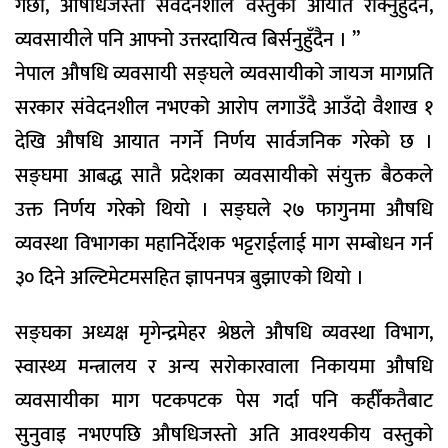
गर्छौं, औषधिजस्तो संवेदनशील वस्तुको आयात रोक्नुहुँदैन,
व्यवसायीले पनि आफ्नो उत्तरदायित्व बिर्सनुहुँदैन । ”
नेपाल औषधि व्यवसायी सङ्घले व्यवसायीको जायज मागप्रति
सरकार संवेदनशील नभएको आरोप लगाउँदै आउँदो वैशाख १
देखि औषधि आयात नगर्ने निर्णय सार्वजनिक गरेको छ ।
सङ्घमा आबद्ध सातै प्रदेशका व्यवसायीको संयुक्त बैठकले
उक्त निर्णय गरेको थियो । सङ्घले २७ फागुनमा औषधि
व्यवस्था विभागका महानिर्देशक भट्टराईलाई माग सम्बोधन गर्न
३० दिने अल्टिमेटमसहित ज्ञापनपत्र बुझाएको थियो ।
सङ्घका अध्यक्ष मृगेन्द्रमेहर श्रेष्ठले औषधि व्यवस्था विभाग,
स्वास्थ्य मन्त्रालय र अन्य सरोकारवाला निकायमा औषधि
व्यवसायीका माग पटकपटक पेस गर्दा पनि कहीँकतैबाट
सुनुवाइ नभएपछि औषधिजस्तो अति आवश्यकीय वस्तुको