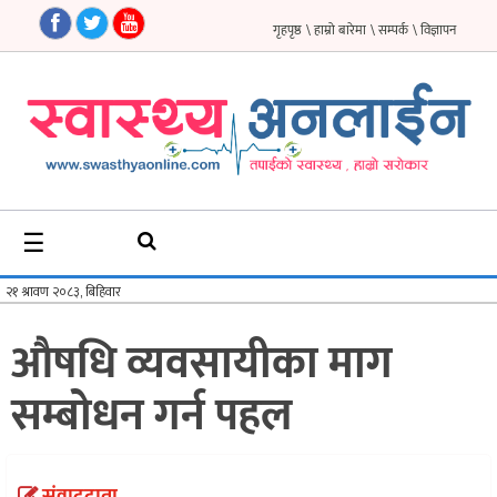
गृहपृष्ठ
\ हाम्रो बारेमा
\ सम्पर्क
\ विज्ञापन
गृहपृष्ठ
समाचार
फिचर
☰
सौन्दर्य
अन्तर्वार्ता
औषधि व्यवसायीका माग
विचार
सम्बोधन गर्न पहल
ब्लग
फर्मा