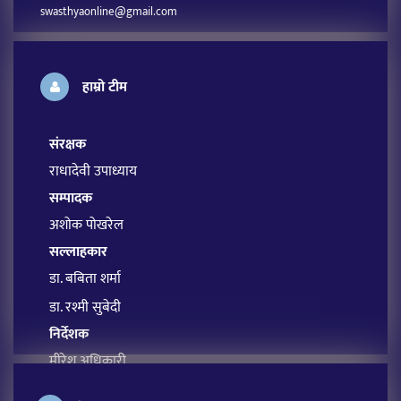
swasthyaonline@gmail.com
हाम्रो टीम
संरक्षक
राधादेवी उपाध्याय
सम्पादक
अशोक पोखरेल
सल्लाहकार
डा. बबिता शर्मा
डा. रश्मी सुबेदी
निर्देशक
मीरेश अधिकारी
प्रबन्ध सम्पादक