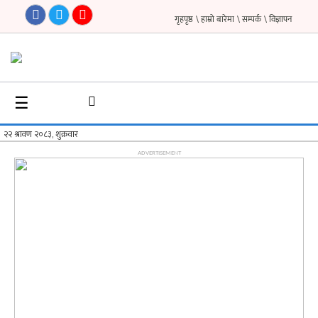
गृहपृष्ठ
\ हाम्रो बारेमा
\ सम्पर्क
\ विज्ञापन
गृहपृष्ठ
☰
समाचार
फिचर
ADVERTISEMENT
सौन्दर्य
अन्तर्वार्ता
विचार
ब्लग
फर्मा